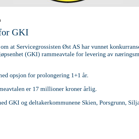
n
 for GKI
e om at Servicegrossisten Øst AS har vunnet konkurran
psenhet (GKI) rammeavtale for levering av næringsm
 med opsjon for prolongering 1+1 år.
eavtalen er 17 millioner kroner årlig.
 med GKI og deltakerkommunene Skien, Porsgrunn, Silj