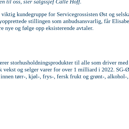
 til oss, sier salgssjef Calle Hoff.
g viktig kundegruppe for Servicegrossisten Øst og selsk
yopprettede stillingen som anbudsansvarlig, får Elisabe
e nye og følge opp eksisterende avtaler.
erer storhusholdningsprodukter til alle som driver med
rk vekst og selger varer for over 1 milliard i 2022. SG-Ø
nnen tørr-, kjøl-, frys-, fersk frukt og grønt-, alkohol-