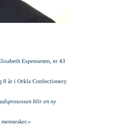
 Elisabeth Espensenen, er 43
g 8 år i Orkla Confectionery
budsprosessen blir en ny
te mennesker.»